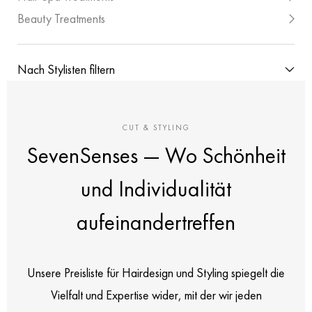
Beauty Treatments
Nach Stylisten filtern
Anna Hofbauer
CUT & STYLING
Level 6
Chiara Heise
SevenSenses — Wo Schönheit
Level 4
und Individualität
Fee Lambrix
Level 1
aufeinandertreffen
Gregorio Ruiz
Level 6
Karla Preibisch
Unsere Preisliste für Hairdesign und Styling spiegelt die
Level 3
Magnus Lindemann
Vielfalt und Expertise wider, mit der wir jeden
Level 6