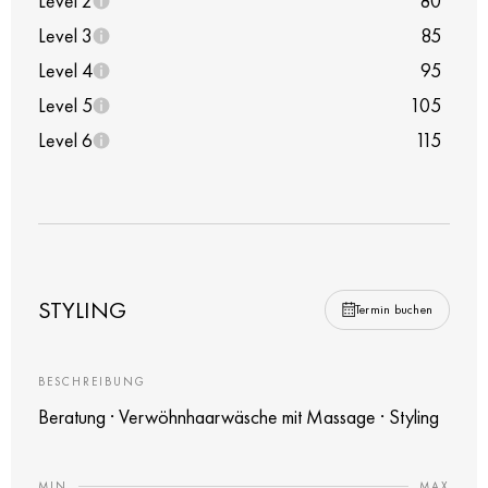
Level 2
80
Level 3
85
Level 4
95
Level 5
105
Level 6
115
STYLING
Termin buchen
BESCHREIBUNG
Beratung · Verwöhnhaarwäsche mit Massage · Styling
MIN
MAX